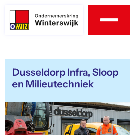
Ga
naar
inhoud
Over
OWIN
Dusseldorp Infra, Sloop
en Milieutechniek
Leden
Agenda
Lid
worden