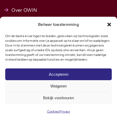
Over OWIN
Leden
Beheer toestemming
Agenda
Lid worden
Om de beste ervaringen te bieden, gebruiken wij technologieën zoals
cookies om informatie over je apparaat op te slaan en/of te raadplegen.
Actueel
Door in te stemmen met deze technologieën kunnen wij gegevens
zoals surfgedrag of unieke ID's op deze site verwerken. Als je geen
Contact
toestemming geeft of uw toestemming intrekt, kan dit een nadelige
invloed hebben op bepaalde functies en mogelijkheden.
Volg ons
Accepteren
Weigeren
Bekijk voorkeuren
Cookies
Privacy
Copyright ©
2026
OWIN |
Cookies
|
Privacy