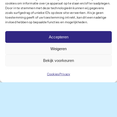
Sluit je aan
cookies om informatie over je apparaat op te slaan en/of te raadplegen.
Door in te stemmen met deze technologieën kunnen wij gegevens
Meld je aan als lid
zoals surfgedrag of unieke ID's op deze site verwerken. Als je geen
toestemming geeft of uw toestemming intrekt, kan dit een nadelige
invloed hebben op bepaalde functies en mogelijkheden.
Onze leden profiteren van slagkracht,
Accepteren
kennisdeling en de professionele
vertegenwoordiging van het Winterswijkse
Weigeren
ondernemersklimaat bij provincie en landelijke
Bekijk voorkeuren
overheden. Bovendien kun je als lid deelnemen
Cookies
Privacy
aan interessante bedrijfsbezoeken en
bijeenkomsten.
Aanmeldformulier