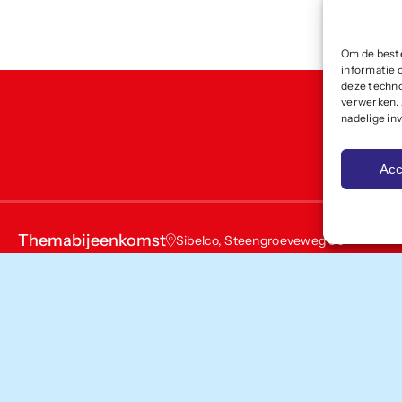
Om de beste
informatie 
deze techno
verwerken. 
nadelige in
Acc
Themabijeenkomst
Sibelco, Steengroeveweg 50