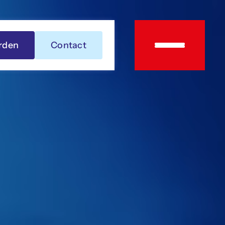
rden
Contact
Over
OWIN
Leden
Agenda