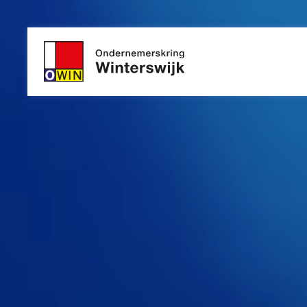
Ga
naar
inhoud