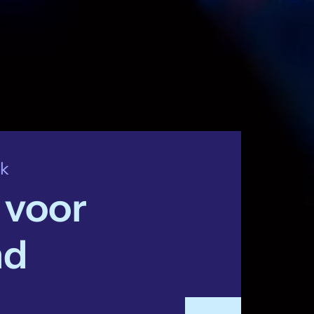
jk
 voor
nd