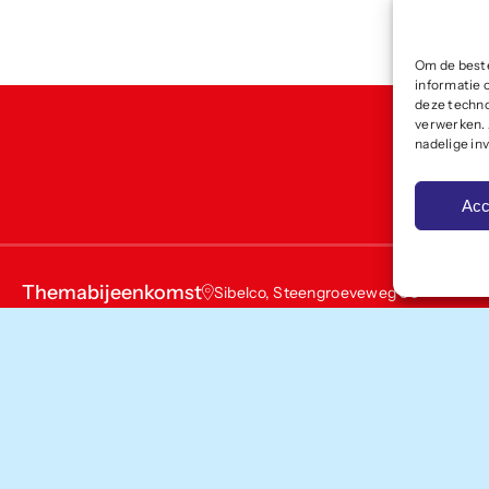
Om de beste
informatie 
deze techno
verwerken. 
nadelige in
Acc
Themabijeenkomst
Sibelco, Steengroeveweg 50