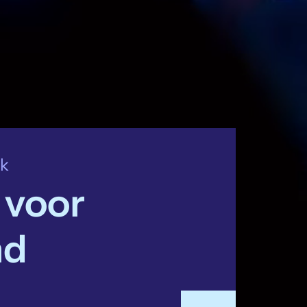
jk
 voor
nd