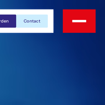
rden
Contact
Over
OWIN
Leden
Agenda