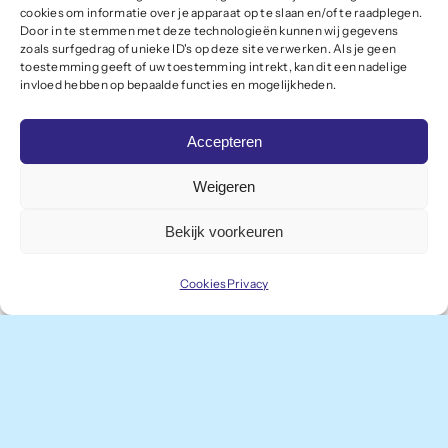
Sluit je aan
cookies om informatie over je apparaat op te slaan en/of te raadplegen.
Door in te stemmen met deze technologieën kunnen wij gegevens
Meld je aan als lid
zoals surfgedrag of unieke ID's op deze site verwerken. Als je geen
toestemming geeft of uw toestemming intrekt, kan dit een nadelige
invloed hebben op bepaalde functies en mogelijkheden.
Onze leden profiteren van slagkracht,
Accepteren
kennisdeling en de professionele
vertegenwoordiging van het Winterswijkse
Weigeren
ondernemersklimaat bij provincie en landelijke
Bekijk voorkeuren
overheden. Bovendien kun je als lid deelnemen
Cookies
Privacy
aan interessante bedrijfsbezoeken en
bijeenkomsten.
Aanmeldformulier