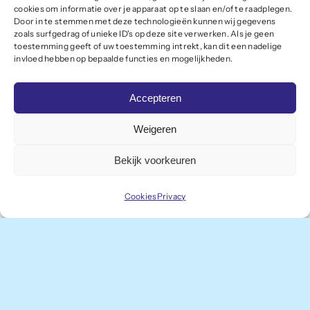
Sluit je aan
cookies om informatie over je apparaat op te slaan en/of te raadplegen.
Door in te stemmen met deze technologieën kunnen wij gegevens
Meld je aan als lid
zoals surfgedrag of unieke ID's op deze site verwerken. Als je geen
toestemming geeft of uw toestemming intrekt, kan dit een nadelige
invloed hebben op bepaalde functies en mogelijkheden.
Onze leden profiteren van slagkracht,
Accepteren
kennisdeling en de professionele
vertegenwoordiging van het Winterswijkse
Weigeren
ondernemersklimaat bij provincie en landelijke
Bekijk voorkeuren
overheden. Bovendien kun je als lid deelnemen
Cookies
Privacy
aan interessante bedrijfsbezoeken en
bijeenkomsten.
Aanmeldformulier